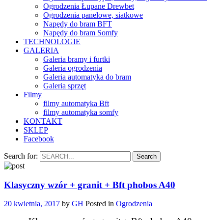
Ogrodzenia Łupane Drewbet
Ogrodzenia panelowe, siatkowe
Napędy do bram BFT
Napędy do bram Somfy
TECHNOLOGIE
GALERIA
Galeria bramy i furtki
Galeria ogrodzenia
Galeria automatyka do bram
Galeria sprzęt
Filmy
filmy automatyka Bft
filmy automatyka somfy
KONTAKT
SKLEP
Facebook
Search for:
Klasyczny wzór + granit + Bft phobos A40
20 kwietnia, 2017
by
GH
Posted in
Ogrodzenia